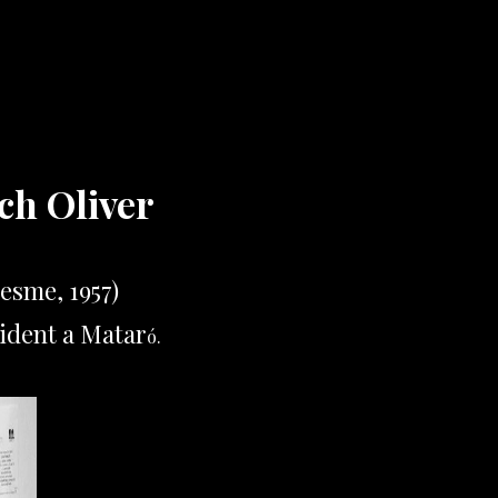
ch Oliver
esme, 1957)
ident a Matar
ó.