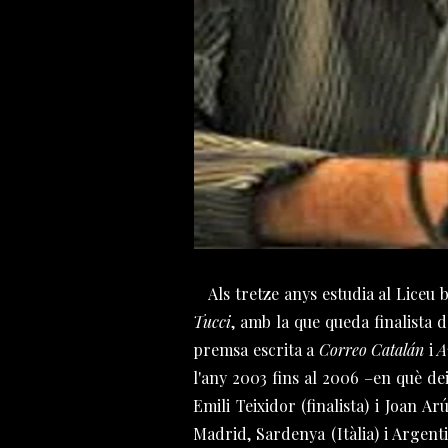
Als tretze anys estudia al Liceu ba
Tucci
, amb la que queda finalista 
premsa escrita a
Correo Catalán
i
A
l'any 2003 fins al 2006 –en què de
Emili Teixidor (finalista) i Joan A
Madrid, Sardenya (Itàlia) i Argent