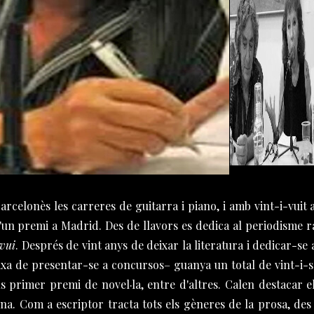
rcelonès les carreres de guitarra i piano, i amb vint-i-vuit 
d'un premi a Madrid. Des de llavors es dedica al periodisme ra
vui
. Després de vint anys de deixar la literatura i dedicar-se 
ixa de presentar-se a concursos– guanya un total de vint-i-se
rús primer premi de novel·la, entre d'altres. Calen destacar e
ina. Com a escriptor tracta tots els gèneres de la prosa, des 