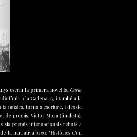
anys escriu la primera novel·la,
Carla
diofònic a la Cadena 13, i també a la
a la música, torna a escriure, i des de
t de premis: Víctor Mora (finalista),
ls sis premis internacionals rebuts a
de la narrativa breu: "Històries d'un